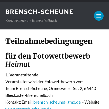
BRENSCH-SCHEUNE
Kreativzone in Brenschelbach
Teilnahmebedingungen
für den
Fotowettbewerb
Heimat
1. Veranstaltende
Veranstaltet wird der Fotowettbewerb von:
Team Brensch-Scheune, Ormesweiler Str. 2, 66440
Blieskastel-Brenschelbach,
Kontakt: Email:
brensch_scheune@gmx.de
– Website:
www.brensch-scheune.de